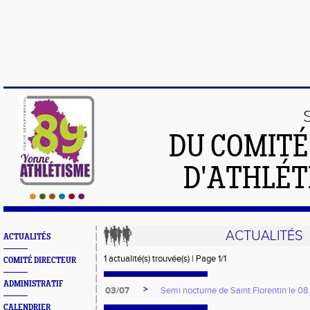
DU COMIT
D'ATHLÉT
ACTUALITÉS
ACTUALITÉS
1 actualité(s) trouvée(s) | Page 1/1
COMITÉ DIRECTEUR
ADMINISTRATIF
>
03/07
Semi nocturne de Saint Florentin le 08 
CALENDRIER