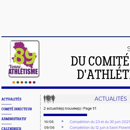
DU COMIT
D'ATHLÉT
ACTUALITÉS
ACTUALITÉS
2 actualité(s) trouvée(s) | Page 1/1
COMITÉ DIRECTEUR
ADMINISTRATIF
>
14/06
Compétition du 23 et du 30 juin 202
>
09/06
Compétition du 12 juin à Saint Florent
CALENDRIER