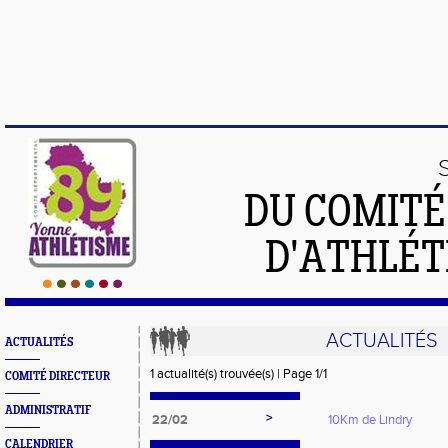
DU COMIT
D'ATHLÉT
ACTUALITÉS
ACTUALITÉS
1 actualité(s) trouvée(s) | Page 1/1
COMITÉ DIRECTEUR
ADMINISTRATIF
>
22/02
10Km de Lindry
CALENDRIER