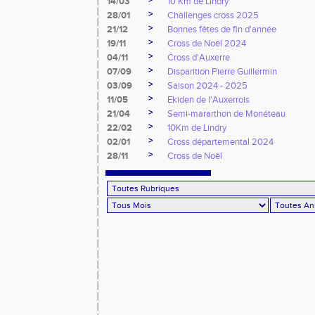
>
14/03
10 Km de Lindry
>
28/01
Challenges cross 2025
>
21/12
Bonnes fêtes de fin d'année
>
19/11
Cross de Noël 2024
>
04/11
Cross d'Auxerre
>
07/09
Disparition Pierre Guillermin
>
03/09
Saison 2024 - 2025
>
11/05
Ekiden de l'Auxerrois
>
21/04
Semi-mararthon de Monéteau
>
22/02
10Km de Lindry
>
02/01
Cross départemental 2024
>
28/11
Cross de Noël