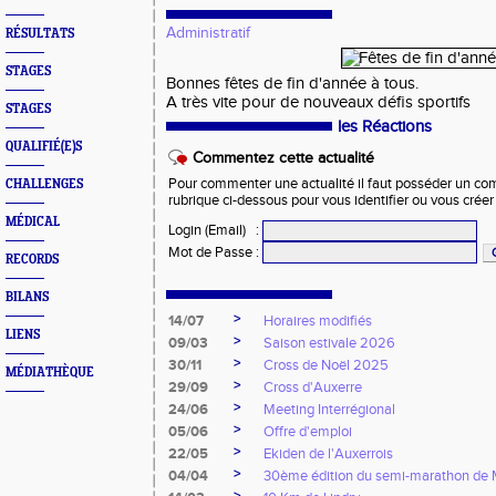
Administratif
RÉSULTATS
STAGES
Bonnes fêtes de fin d'année à tous.
A très vite pour de nouveaux défis sportifs
STAGES
les Réactions
QUALIFIÉ(E)S
Commentez cette actualité
Pour commenter une actualité il faut posséder un compt
CHALLENGES
rubrique ci-dessous pour vous identifier ou vous crée
MÉDICAL
Login (Email)
:
Mot de Passe
:
RECORDS
BILANS
>
14/07
Horaires modifiés
LIENS
>
09/03
Saison estivale 2026
>
30/11
Cross de Noël 2025
MÉDIATHÈQUE
>
29/09
Cross d'Auxerre
>
24/06
Meeting Interrégional
>
05/06
Offre d'emploi
>
22/05
Ekiden de l'Auxerrois
>
04/04
30ème édition du semi-marathon de