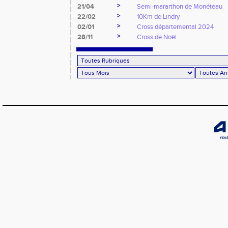
>
21/04
Semi-mararthon de Monéteau
>
22/02
10Km de Lindry
>
02/01
Cross départemental 2024
>
28/11
Cross de Noël