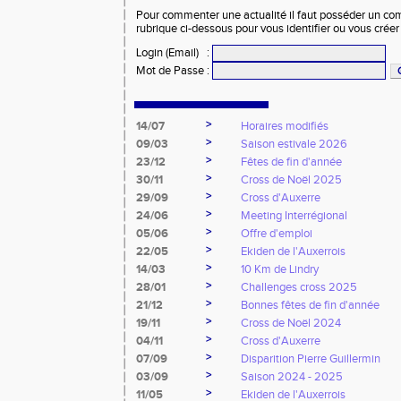
Pour commenter une actualité il faut posséder un compt
rubrique ci-dessous pour vous identifier ou vous crée
Login (Email)
:
Mot de Passe
:
>
14/07
Horaires modifiés
>
09/03
Saison estivale 2026
>
23/12
Fêtes de fin d'année
>
30/11
Cross de Noël 2025
>
29/09
Cross d'Auxerre
>
24/06
Meeting Interrégional
>
05/06
Offre d'emploi
>
22/05
Ekiden de l'Auxerrois
>
14/03
10 Km de Lindry
>
28/01
Challenges cross 2025
>
21/12
Bonnes fêtes de fin d'année
>
19/11
Cross de Noël 2024
>
04/11
Cross d'Auxerre
>
07/09
Disparition Pierre Guillermin
>
03/09
Saison 2024 - 2025
>
11/05
Ekiden de l'Auxerrois