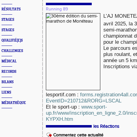
Running 89
RÉSULTATS
L’AJ MONETEA
STAGES
avril 2025, la 
semi-marathon.
STAGES
championnat de 
QUALIFIÉ(E)S
pour le champ
Le parcours e
CHALLENGES
plus roulant, 
année un 5 km
MÉDICAL
Inscriptions v
RECORDS
BILANS
LIENS
lesportif.com :
forms.registration4all.
EventID=210712&RORG=LSCAL
MÉDIATHÈQUE
Et le sport-up :
www.sport-
up.fr/www/inscription_en_ligne_2.0/ins
KYPXH.htm
les Réactions
Commentez cette actualité