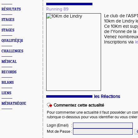
Running 89
RÉSULTATS
Le club de l'ASP
STAGES
10km de Lindry l
Ce 10Km est sup
STAGES
de l'Yonne de la 
Venez nombreux
QUALIFIÉ(E)S
Inscriptions via
l
CHALLENGES
MÉDICAL
RECORDS
BILANS
LIENS
les Réactions
MÉDIATHÈQUE
Commentez cette actualité
Pour commenter une actualité il faut posséder un compt
rubrique ci-dessous pour vous identifier ou vous crée
Login (Email)
:
Mot de Passe
: