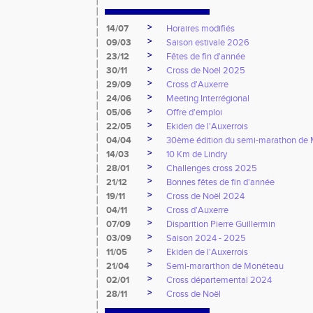
>
14/07
Horaires modifiés
>
09/03
Saison estivale 2026
>
23/12
Fêtes de fin d'année
>
30/11
Cross de Noël 2025
>
29/09
Cross d'Auxerre
>
24/06
Meeting Interrégional
>
05/06
Offre d'emploi
>
22/05
Ekiden de l'Auxerrois
>
04/04
30ème édition du semi-marathon de
>
14/03
10 Km de Lindry
>
28/01
Challenges cross 2025
>
21/12
Bonnes fêtes de fin d'année
>
19/11
Cross de Noël 2024
>
04/11
Cross d'Auxerre
>
07/09
Disparition Pierre Guillermin
>
03/09
Saison 2024 - 2025
>
11/05
Ekiden de l'Auxerrois
>
21/04
Semi-mararthon de Monéteau
>
02/01
Cross départemental 2024
>
28/11
Cross de Noël