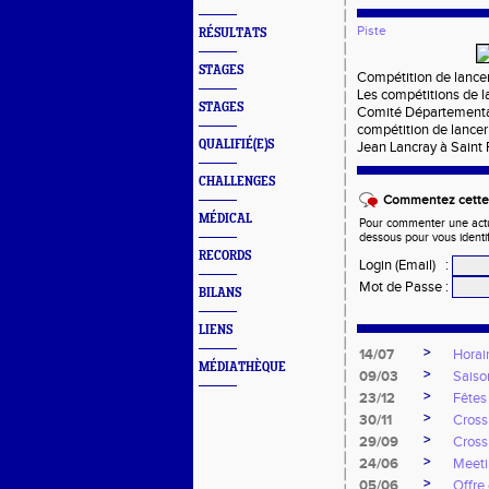
Piste
RÉSULTATS
STAGES
Compétition de lance
Les compétitions de la
STAGES
Comité Départemental
compétition de lancer
QUALIFIÉ(E)S
Jean Lancray à Saint F
CHALLENGES
Commentez cette 
MÉDICAL
Pour commenter une actual
dessous pour vous identi
RECORDS
Login (Email)
:
Mot de Passe
:
BILANS
LIENS
>
14/07
Horai
MÉDIATHÈQUE
>
09/03
Saiso
>
23/12
Fêtes
>
30/11
Cross
>
29/09
Cross
>
24/06
Meeti
>
05/06
Offre