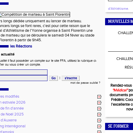
d'Athlétisme.
rs longs dédiée uniquement au lancer de marteau.
NOUVELLES M
ncers longs se font rares, c'est pour cette raison que le
 d'Athlétisme de l'Yonne organise à Saint Florentin une
CHALLEN
 de marteau qui se déroulera le samedi 04 févier au stade
lorentin à partir de 9h45.
les Réactions
____________
actualité
CHALLEN
ité il faut posséder un compte sur le site FFA, utilisez la rubrique ci-
fier ou vous créer un compte.
RÉS
____________
|
mot de passe oublié ?
Rendez-vous 
"Médical"
pou
documents pré
res modifiés
Frédéric Coc
n estivale 2026
l'excellente 
 de fin d'année
nov
 de Noël 2025
 d'Auxerre
ng Interrégional
SE FORMER
 d'emploi