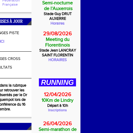
Fédération
Semi-nocturne
Française
de l'Auxerrois
Stade Guy DRUT
AUXERRE
ISES À JOUR
Horaires
GES PISTE
29/08/2026
Meeting du
ICI
Florentinois
________________
Stade Jean LANCRAY
SAINT FLORENTIN
GES CROSS
HORAIRES
ULTATS
________________
RUNNING
dans la rubrique
r retrouver les
12/04/2026
sentés par le Dr
quempot lors de
10Km de Lindry
conférence du 16
Départ à 10h
embre.
Inscriptions
26/04/2026
Semi-marathon de