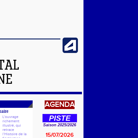
TAL
NE
AGENDA
naire
PISTE
L'ouvrage
richement
Saison 2025/2026
illustré, qui
retrace
l’Histoire de la
15/07/2026