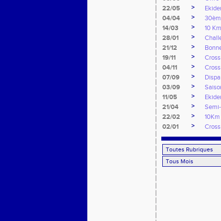
>
22/05
Ekide
>
04/04
30ème
>
14/03
10 Km
>
28/01
Chall
>
21/12
Bonne
>
19/11
Cross
>
04/11
Cross
>
07/09
Dispar
>
03/09
Saiso
>
11/05
Ekide
>
21/04
Semi-
>
22/02
10Km 
>
02/01
Cross