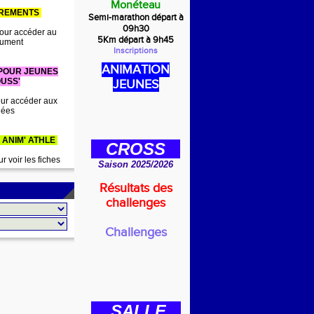
Monéteau
IREMENTS
Semi-marathon départ à
09h30
our accéder au
5Km départ à 9h45
ument
Inscriptions
ANIMATION
 POUR JEUNES
USS'
JEUNES
ur accéder aux
dées
 ANIM' ATHLE
CROSS
r voir les fiches
Saison 2025/2026
Résultats des
challenges
Challenges
SALLE