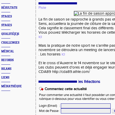
Piste
RÉSULTATS
STAGES
La fin de saison se rapproche à grands pas et
Sens, accueillera la journée de clôture de la s
STAGES
Cela signifie le classement final des différents
Vous pouvez télécharger les horaires de cette
QUALIFIÉ(E)S
ici
CHALLENGES
Mais la pratique de notre sport ne s’arrête pa
novembre se déroulera un meeting de lancers 
MÉDICAL
. Les horaires
ici
RECORDS
Et le cross d'Auxerre le 14 novembre sur le sit
Les clubs peuvent d'ores et déjà engager leurs 
BILANS
CDA89 http://cda89.athle.com/
LIENS
les Réactions
MÉDIATHÈQUE
Commentez cette actualité
Pour commenter une actualité il faut posséder un compt
rubrique ci-dessous pour vous identifier ou vous crée
Login (Email)
:
Mot de Passe
: