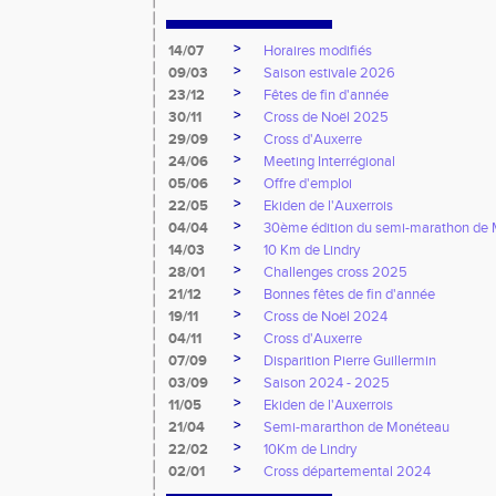
>
14/07
Horaires modifiés
>
09/03
Saison estivale 2026
>
23/12
Fêtes de fin d'année
>
30/11
Cross de Noël 2025
>
29/09
Cross d'Auxerre
>
24/06
Meeting Interrégional
>
05/06
Offre d'emploi
>
22/05
Ekiden de l'Auxerrois
>
04/04
30ème édition du semi-marathon de
>
14/03
10 Km de Lindry
>
28/01
Challenges cross 2025
>
21/12
Bonnes fêtes de fin d'année
>
19/11
Cross de Noël 2024
>
04/11
Cross d'Auxerre
>
07/09
Disparition Pierre Guillermin
>
03/09
Saison 2024 - 2025
>
11/05
Ekiden de l'Auxerrois
>
21/04
Semi-mararthon de Monéteau
>
22/02
10Km de Lindry
>
02/01
Cross départemental 2024