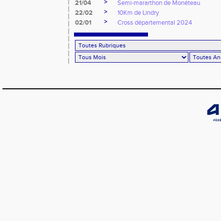
>
21/04
Semi-mararthon de Monéteau
>
22/02
10Km de Lindry
>
02/01
Cross départemental 2024