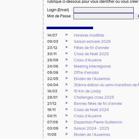
rubrique ci-dessous pour vous identifier ou vous crée
Login (Email)
:
Mot de Passe
:
>
14/07
Horaires modifiés
>
09/03
Saison estivale 2026
>
23/12
Fêtes de fin d'année
>
30/11
Cross de Noël 2025
>
29/09
Cross d'Auxerre
>
24/06
Meeting Interrégional
>
05/06
Offre d'emploi
>
22/05
Ekiden de l'Auxerrois
>
04/04
30ème édition du semi-marathon de
>
14/03
10 Km de Lindry
>
28/01
Challenges cross 2025
>
21/12
Bonnes fêtes de fin d'année
>
19/11
Cross de Noël 2024
>
04/11
Cross d'Auxerre
>
07/09
Disparition Pierre Guillermin
>
03/09
Saison 2024 - 2025
>
11/05
Ekiden de l'Auxerrois