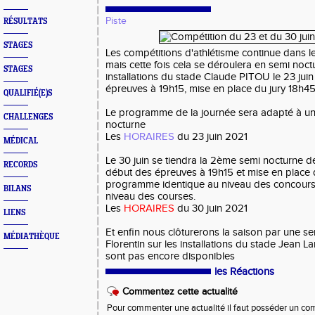
Piste
RÉSULTATS
STAGES
Les compétitions d'athlétisme continue dans 
mais cette fois cela se déroulera en semi noc
STAGES
installations du stade Claude PITOU le 23 jui
épreuves à 19h15, mise en place du jury 18h45
QUALIFIÉ(E)S
Le programme de la journée sera adapté à un
CHALLENGES
nocturne
Les
HORAIRES
du 23 juin 2021
MÉDICAL
Le 30 juin se tiendra la 2ème semi nocturne d
RECORDS
début des épreuves à 19h15 et mise en place 
programme identique au niveau des concours 
BILANS
niveau des courses.
Les
HORAIRES
du 30 juin 2021
LIENS
Et enfin nous clôturerons la saison par une se
MÉDIATHÈQUE
Florentin sur les installations du stade Jean L
sont pas encore disponibles
les Réactions
Commentez cette actualité
Pour commenter une actualité il faut posséder un compt