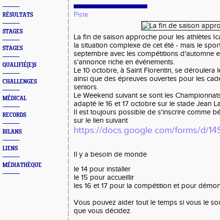
Piste
RÉSULTATS
STAGES
La fin de saison approche pour les athlètes Ica
la situation complexe de cet été - mais le sport
STAGES
septembre avec les compétitions d'automne et
s'annonce riche en événements.
QUALIFIÉ(E)S
Le 10 octobre, à Saint Florentin, se déroulera 
ainsi que des épreuves ouvertes pour les cadet
CHALLENGES
seniors.
Le Weekend suivant se sont les Championnat
MÉDICAL
adapté le 16 et 17 octobre sur le stade Jean La
Il est toujours possible de s'inscrire comme 
RECORDS
sur le lien suivant
https://docs.google.com/forms/
BILANS
LIENS
Il y a besoin de monde
MÉDIATHÈQUE
le 14 pour installer
le 15 pour accueillir
les 16 et 17 pour la compétition et pour démont
Vous pouvez aider tout le temps si vous le so
que vous décidez.