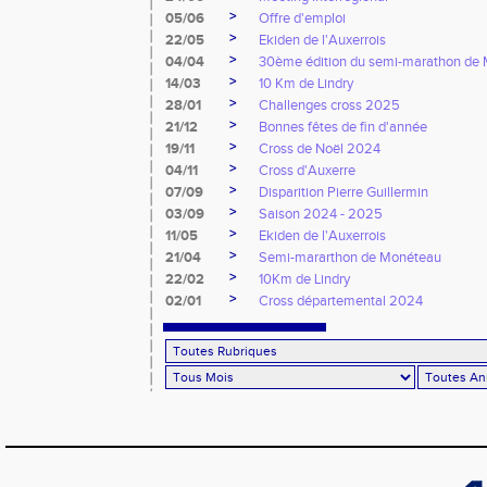
>
05/06
Offre d'emploi
>
22/05
Ekiden de l'Auxerrois
>
04/04
30ème édition du semi-marathon de
>
14/03
10 Km de Lindry
>
28/01
Challenges cross 2025
>
21/12
Bonnes fêtes de fin d'année
>
19/11
Cross de Noël 2024
>
04/11
Cross d'Auxerre
>
07/09
Disparition Pierre Guillermin
>
03/09
Saison 2024 - 2025
>
11/05
Ekiden de l'Auxerrois
>
21/04
Semi-mararthon de Monéteau
>
22/02
10Km de Lindry
>
02/01
Cross départemental 2024