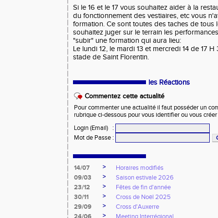
Si le 16 et le 17 vous souhaitez aider à la resta
du fonctionnement des vestiaires, etc vous n'
formation. Ce sont toutes des taches de tous le
souhaitez juger sur le terrain les performance
"subir" une formation qui aura lieu:
Le lundi 12, le mardi 13 et mercredi 14 de 17 H
stade de Saint Florentin.
les Réactions
Commentez cette actualité
Pour commenter une actualité il faut posséder un compt
rubrique ci-dessous pour vous identifier ou vous crée
Login (Email)
:
Mot de Passe
:
>
14/07
Horaires modifiés
>
09/03
Saison estivale 2026
>
23/12
Fêtes de fin d'année
>
30/11
Cross de Noël 2025
>
29/09
Cross d'Auxerre
>
24/06
Meeting Interrégional