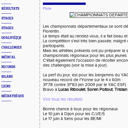
Piste
RÉSULTATS
STAGES
Les championnats départementaux se sont dér
STAGES
Florentin.
Le temps était au rendez-vous, il a fait beau e
QUALIFIÉ(E)S
La compétition s'est très bien passée, malgr
participants.
CHALLENGES
Mais les athlètes présents ont pu préparer la s
championnats régionaux pour les plus jeunes e
MÉDICAL
C'était également l'occasion de récolter enco
des challenges (voir la mise à jour).
RECORDS
La perf du jour, est pour les benjamins du YAC
BILANS
nouveau record de l'Yonne sur le 4 x 60m :
31"78 contre 31"83 (en 2009 par le YAC ESF).
LIENS
Bravo à
Lucas Riboulet
,
Soren Poitout
,
Trista
MÉDIATHÈQUE
Voir tous les résultats
Bonne chance à tous pour les régionaux.
Le 10 juin à Dijon pour les C/J/E/S
Le 17 juin à Sens pour les BE/MI