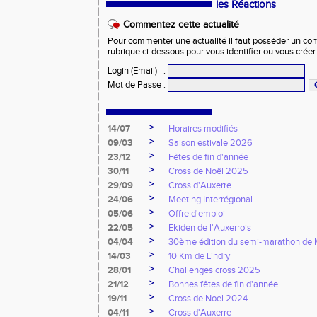
les Réactions
Commentez cette actualité
Pour commenter une actualité il faut posséder un compt
rubrique ci-dessous pour vous identifier ou vous crée
Login (Email)
:
Mot de Passe
:
>
14/07
Horaires modifiés
>
09/03
Saison estivale 2026
>
23/12
Fêtes de fin d'année
>
30/11
Cross de Noël 2025
>
29/09
Cross d'Auxerre
>
24/06
Meeting Interrégional
>
05/06
Offre d'emploi
>
22/05
Ekiden de l'Auxerrois
>
04/04
30ème édition du semi-marathon de
>
14/03
10 Km de Lindry
>
28/01
Challenges cross 2025
>
21/12
Bonnes fêtes de fin d'année
>
19/11
Cross de Noël 2024
>
04/11
Cross d'Auxerre