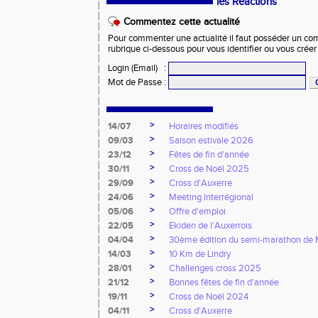
les Réactions
Commentez cette actualité
Pour commenter une actualité il faut posséder un compt
rubrique ci-dessous pour vous identifier ou vous crée
Login (Email)
:
Mot de Passe
:
>
14/07
Horaires modifiés
>
09/03
Saison estivale 2026
>
23/12
Fêtes de fin d'année
>
30/11
Cross de Noël 2025
>
29/09
Cross d'Auxerre
>
24/06
Meeting Interrégional
>
05/06
Offre d'emploi
>
22/05
Ekiden de l'Auxerrois
>
04/04
30ème édition du semi-marathon de
>
14/03
10 Km de Lindry
>
28/01
Challenges cross 2025
>
21/12
Bonnes fêtes de fin d'année
>
19/11
Cross de Noël 2024
>
04/11
Cross d'Auxerre