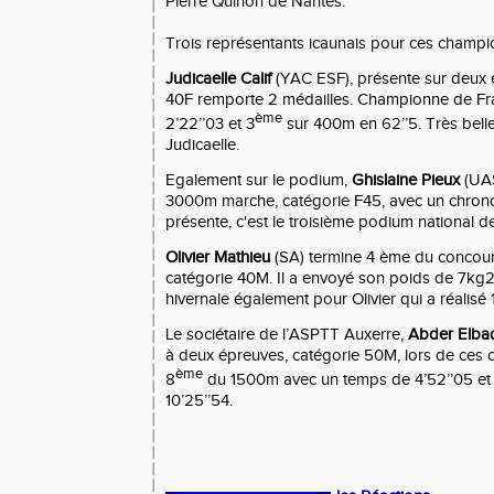
Pierre Quinon de Nantes.
Trois représentants icaunais pour ces champi
Judicaelle Calif
(YAC ESF), présente sur deux 
40F remporte 2 médailles. Championne de F
ème
2’22’’03 et 3
sur 400m en 62’’5. Très belle
Judicaelle.
Egalement sur le podium,
Ghislaine Pieux
(UAS
3000m marche, catégorie F45, avec un chrono
présente, c'est le troisième podium national d
Olivier Mathieu
(SA) termine 4 ème du concour
catégorie 40M. Il a envoyé son poids de 7kg2
hivernale également pour Olivier qui a réalisé
Le sociétaire de l’ASPTT Auxerre,
Abder Elba
à deux épreuves, catégorie 50M, lors de ces c
ème
8
du 1500m avec un temps de 4’52’’05 et
10’25’’54.