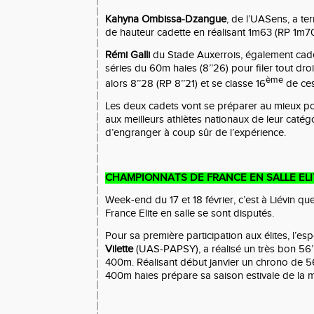
Kahyna Ombissa-Dzangue
, de l’UASens, a te
de hauteur cadette en réalisant 1m63 (RP 1m70
Rémi Galli
du Stade Auxerrois, également cadet
séries du 60m haies (8’’26) pour filer tout droit
ème
alors 8’’28 (RP 8’’21) et se classe 16
de ces
Les deux cadets vont se préparer au mieux pour
aux meilleurs athlètes nationaux de leur catég
d’engranger à coup sûr de l’expérience.
CHAMPIONNATS DE FRANCE EN SALLE ELIT
Week-end du 17 et 18 février, c’est à Liévin q
France Elite en salle se sont disputés.
Pour sa première participation aux élites, l’e
Vilette
(UAS-PAPSY), a réalisé un très bon 56’
400m. Réalisant début janvier un chrono de 56’
400m haies prépare sa saison estivale de la m