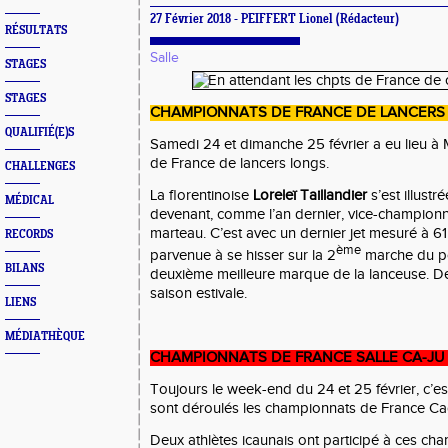
27 Février 2018 - PEIFFERT Lionel (Rédacteur)
RÉSULTATS
Salle
STAGES
STAGES
CHAMPIONNATS DE FRANCE DE LANCERS 
QUALIFIÉ(E)S
Samedi 24 et dimanche 25 février a eu lieu à 
de France de lancers longs.
CHALLENGES
La florentinoise
Loreleï Taillandier
s’est illustr
MÉDICAL
devenant, comme l’an dernier, vice-champion
marteau. C’est avec un dernier jet mesuré à 6
RECORDS
ème
parvenue à se hisser sur la 2
marche du po
BILANS
deuxième meilleure marque de la lanceuse. De
saison estivale.
LIENS
MÉDIATHÈQUE
CHAMPIONNATS DE FRANCE SALLE CA-JU 
Toujours le week-end du 24 et 25 février, c’es
sont déroulés les championnats de France Cad
Deux athlètes icaunais ont participé à ces ch