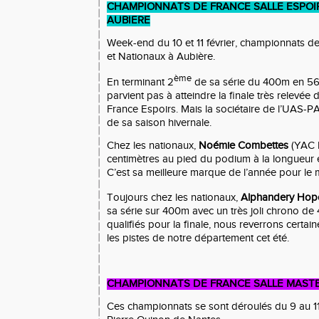
CHAMPIONNATS DE FRANCE SALLE ESPOI
AUBIERE
Week-end du 10 et 11 février, championnats de
et Nationaux à Aubière.
ème
En terminant 2
de sa série du 400m en 56
parvient pas à atteindre la finale très relevé
France Espoirs. Mais la sociétaire de l’UAS-PA
de sa saison hivernale.
Chez les nationaux,
Noémie Combettes
(YAC E
centimètres au pied du podium à la longueur
C’est sa meilleure marque de l’année pour le
Toujours chez les nationaux,
Alphandery Hop
sa série sur 400m avec un très joli chrono de 
qualifiés pour la finale, nous reverrons certai
les pistes de notre département cet été.
CHAMPIONNATS DE FRANCE SALLE MAST
Ces championnats se sont déroulés du 9 au 11 