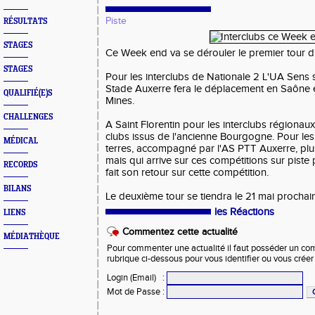
Piste
RÉSULTATS
STAGES
Ce Week end va se dérouler le premier tour d
STAGES
Pour les interclubs de Nationale 2 L'UA Sens 
Stade Auxerre fera le déplacement en Saône e
QUALIFIÉ(E)S
Mines.
CHALLENGES
A Saint Florentin pour les interclubs régionaux
clubs issus de l'ancienne Bourgogne. Pour les
MÉDICAL
terres, accompagné par l'AS PTT Auxerre, plu
mais qui arrive sur ces compétitions sur piste
RECORDS
fait son retour sur cette compétition.
BILANS
Le deuxième tour se tiendra le 21 mai prochain
les Réactions
LIENS
Commentez cette actualité
MÉDIATHÈQUE
Pour commenter une actualité il faut posséder un compt
rubrique ci-dessous pour vous identifier ou vous crée
Login (Email)
:
Mot de Passe
: