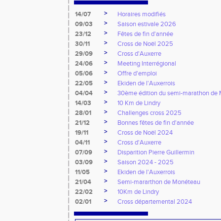
>
14/07
Horaires modifiés
>
09/03
Saison estivale 2026
>
23/12
Fêtes de fin d'année
>
30/11
Cross de Noël 2025
>
29/09
Cross d'Auxerre
>
24/06
Meeting Interrégional
>
05/06
Offre d'emploi
>
22/05
Ekiden de l'Auxerrois
>
04/04
30ème édition du semi-marathon de
>
14/03
10 Km de Lindry
>
28/01
Challenges cross 2025
>
21/12
Bonnes fêtes de fin d'année
>
19/11
Cross de Noël 2024
>
04/11
Cross d'Auxerre
>
07/09
Disparition Pierre Guillermin
>
03/09
Saison 2024 - 2025
>
11/05
Ekiden de l'Auxerrois
>
21/04
Semi-mararthon de Monéteau
>
22/02
10Km de Lindry
>
02/01
Cross départemental 2024