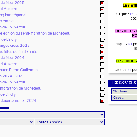
 de Noël 2025
LES ET
 d'Auxerre
Cliquez
ici
p
ng Interrégional
doc
 d'emploi
n de l'Auxerrois
DES IDEES
 édition du semi-marathon de Monéteau
PO
 de Lindry
cliquez
ici
po
enges cross 2025
i
s fêtes de fin d'année
 de Noël 2024
LES FICHES
 d'Auxerre
ition Pierre Guillermin
cliquez
ici
pou
n 2024 - 2025
n de l'Auxerrois
LES ESPACES
mararthon de Monéteau
de Lindry
 départemental 2024