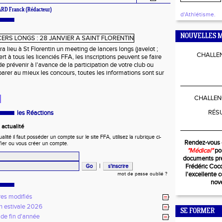
ARD Franck (Rédacteur)
d'Athlétisme.
NOUVELLES M
 lieu à St Florentin un meeting de lancers longs (javelot ;
CHALLEN
rt à tous les licenciés FFA, les inscriptions peuvent se faire
e prévenir à l'avance de la participation de votre club ou
parer au mieux les concours, toutes les informations sont sur
____________
I
CHALLEN
RÉS
les Réactions
actualité
____________
ité il faut posséder un compte sur le site FFA, utilisez la rubrique ci-
Rendez-vous 
fier ou vous créer un compte.
"Médical"
pou
documents pré
|
Frédéric Coc
l'excellente 
mot de passe oublié ?
nov
res modifiés
n estivale 2026
SE FORMER
 de fin d'année