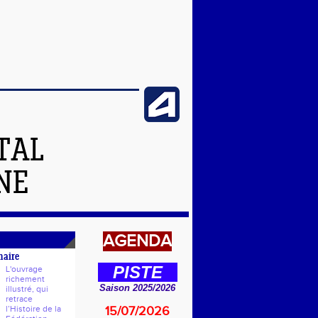
TAL
NE
AGENDA
naire
PISTE
L'ouvrage
richement
Saison 2025/2026
illustré, qui
retrace
l’Histoire de la
15/07/2026