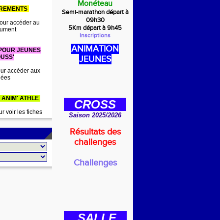
Monéteau
IREMENTS
Semi-marathon départ à
09h30
our accéder au
5Km départ à 9h45
ument
Inscriptions
ANIMATION
 POUR JEUNES
USS'
JEUNES
ur accéder aux
dées
 ANIM' ATHLE
CROSS
r voir les fiches
Saison 2025/2026
Résultats des
challenges
Challenges
SALLE