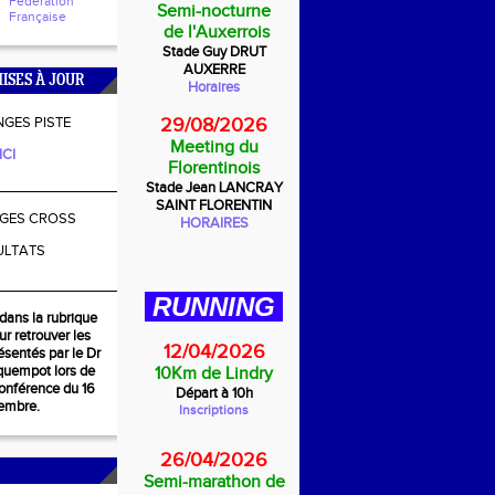
Fédération
Semi-nocturne
Française
de l'Auxerrois
Stade Guy DRUT
AUXERRE
ISES À JOUR
Horaires
GES PISTE
29/08/2026
Meeting du
ICI
Florentinois
________________
Stade Jean LANCRAY
SAINT FLORENTIN
GES CROSS
HORAIRES
ULTATS
________________
RUNNING
dans la rubrique
r retrouver les
12/04/2026
sentés par le Dr
quempot lors de
10Km de Lindry
conférence du 16
Départ à 10h
embre.
Inscriptions
26/04/2026
Semi-marathon de