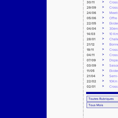
>
30/11
Cross
>
29/09
Cross
>
24/06
Meeti
>
05/06
Offre
>
22/05
Ekide
>
04/04
30ème
>
14/03
10 Km
>
28/01
Chall
>
21/12
Bonne
>
19/11
Cross
>
04/11
Cross
>
07/09
Dispar
>
03/09
Saiso
>
11/05
Ekide
>
21/04
Semi-
>
22/02
10Km 
>
02/01
Cross