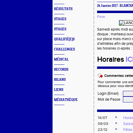
24 Janvier 2017 - BLANCH
RÉSULTATS
Piste
STAGES
Samedi après midi aura
STAGES
disque ; marteau) ouve
sur place mais merci d
QUALIFIÉ(E)S
d'athlètes afin de pré
les horaires ci-après :
CHALLENGES
Horaires
IC
MÉDICAL
RECORDS
Commentez cette 
BILANS
Pour commenter une actual
dessous pour vous identi
LIENS
Login (Email)
:
Mot de Passe
:
MÉDIATHÈQUE
>
14/07
Horai
>
09/03
Saiso
>
23/12
Fêtes