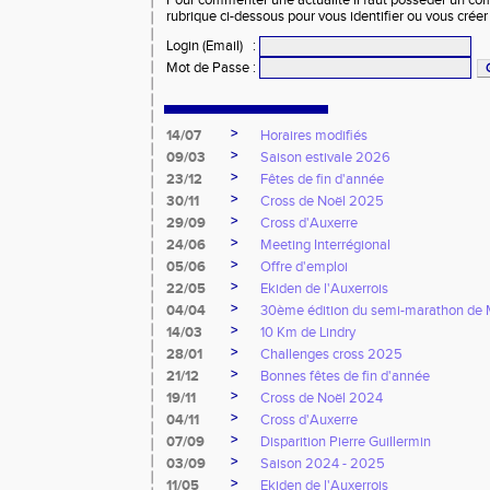
Pour commenter une actualité il faut posséder un compt
rubrique ci-dessous pour vous identifier ou vous crée
Login (Email)
:
Mot de Passe
:
>
14/07
Horaires modifiés
>
09/03
Saison estivale 2026
>
23/12
Fêtes de fin d'année
>
30/11
Cross de Noël 2025
>
29/09
Cross d'Auxerre
>
24/06
Meeting Interrégional
>
05/06
Offre d'emploi
>
22/05
Ekiden de l'Auxerrois
>
04/04
30ème édition du semi-marathon de
>
14/03
10 Km de Lindry
>
28/01
Challenges cross 2025
>
21/12
Bonnes fêtes de fin d'année
>
19/11
Cross de Noël 2024
>
04/11
Cross d'Auxerre
>
07/09
Disparition Pierre Guillermin
>
03/09
Saison 2024 - 2025
>
11/05
Ekiden de l'Auxerrois