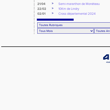
>
21/04
Semi-mararthon de Monéteau
>
22/02
10Km de Lindry
>
02/01
Cross départemental 2024