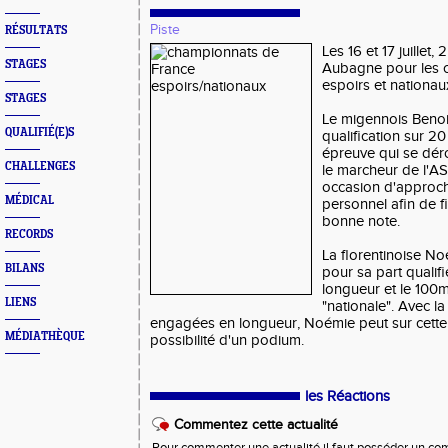
Piste
RÉSULTATS
Les 16 et 17 juillet,
STAGES
Aubagne pour les 
espoirs et nationau
STAGES
Le migennois Benoi
QUALIFIÉ(E)S
qualification sur 2
épreuve qui se dér
CHALLENGES
le marcheur de l'A
occasion d'approch
MÉDICAL
personnel afin de fi
bonne note.
RECORDS
La florentinoise N
BILANS
pour sa part qualif
longueur et le 100m
LIENS
"nationale". Avec 
engagées en longueur, Noémie peut sur cette 
MÉDIATHÈQUE
possibilité d'un podium.
les Réactions
Commentez cette actualité