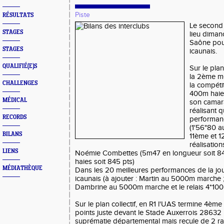
Piste
RÉSULTATS
Le second 
STAGES
lieu diman
Saône pou
STAGES
icaunais.
QUALIFIÉ(E)S
Sur le plan
la 2ème m
CHALLENGES
la compéti
400m haies
MÉDICAL
son camara
réalisant q
RECORDS
performanc
(1'56"80 a
BILANS
11ème et 1
réalisatio
LIENS
Noémie Combettes (5m47 en longueur soit 843
haies soit 845 pts)
MÉDIATHÈQUE
Dans les 20 meilleures performances de la jo
icaunais (à ajouter : Martin au 5000m marche ;
Dambrine au 5000m marche et le relais 4*100 
Sur le plan collectif, en R1 l'UAS termine 4èm
points juste devant le Stade Auxerrois 28632
suprématie départemental mais recule de 2 r