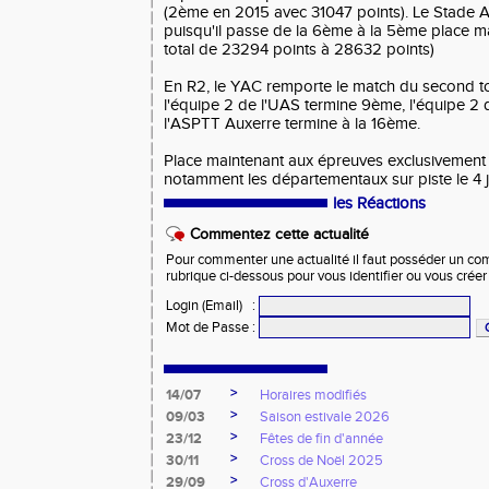
(2ème en 2015 avec 31047 points). Le Stade 
puisqu'il passe de la 6ème à la 5ème place m
total de 23294 points à 28632 points)
En R2, le YAC remporte le match du second t
l'équipe 2 de l'UAS termine 9ème, l'équipe 2 
l'ASPTT Auxerre termine à la 16ème.
Place maintenant aux épreuves exclusivement 
notamment les départementaux sur piste le 4 j
les Réactions
Commentez cette actualité
Pour commenter une actualité il faut posséder un compt
rubrique ci-dessous pour vous identifier ou vous crée
Login (Email)
:
Mot de Passe
:
>
14/07
Horaires modifiés
>
09/03
Saison estivale 2026
>
23/12
Fêtes de fin d'année
>
30/11
Cross de Noël 2025
>
29/09
Cross d'Auxerre