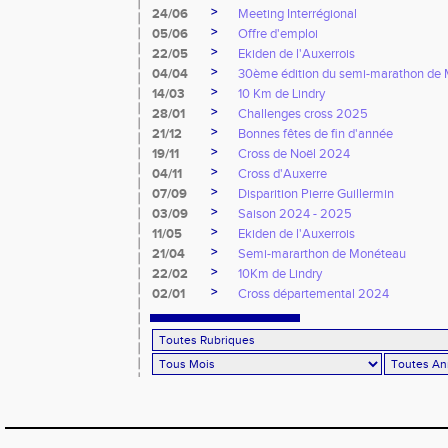
>
24/06
Meeting Interrégional
>
05/06
Offre d'emploi
>
22/05
Ekiden de l'Auxerrois
>
04/04
30ème édition du semi-marathon de
>
14/03
10 Km de Lindry
>
28/01
Challenges cross 2025
>
21/12
Bonnes fêtes de fin d'année
>
19/11
Cross de Noël 2024
>
04/11
Cross d'Auxerre
>
07/09
Disparition Pierre Guillermin
>
03/09
Saison 2024 - 2025
>
11/05
Ekiden de l'Auxerrois
>
21/04
Semi-mararthon de Monéteau
>
22/02
10Km de Lindry
>
02/01
Cross départemental 2024