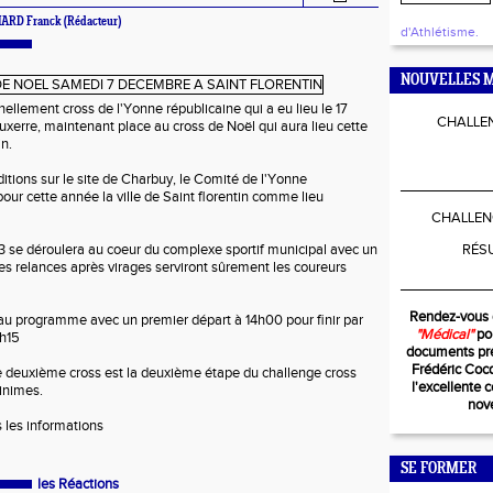
ARD Franck (Rédacteur)
d'Athlétisme.
NOUVELLES M
nellement cross de l'Yonne républicaine qui a eu lieu le 17
CHALLEN
xerre, maintenant place au cross de Noël qui aura lieu cette
n.
ditions sur le site de Charbuy, le Comité de l'Yonne
____________
pour cette année la ville de Saint florentin comme lieu
CHALLEN
3 se déroulera au coeur du complexe sportif municipal avec un
RÉS
les relances après virages serviront sûrement les coureurs
____________
Rendez-vous 
au programme avec un premier départ à 14h00 pour finir par
"Médical"
pou
5h15
documents pré
Frédéric Coc
e deuxième cross est la deuxième étape du challenge cross
l'excellente 
inimes.
nov
s les informations
SE FORMER
les Réactions