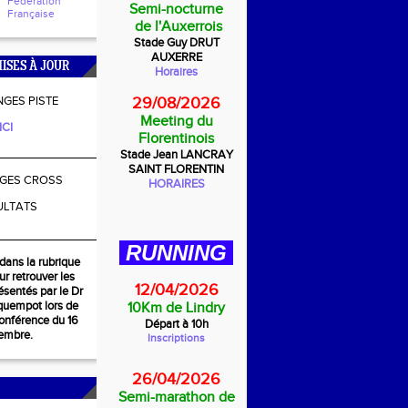
Fédération
Semi-nocturne
Française
de l'Auxerrois
Stade Guy DRUT
AUXERRE
ISES À JOUR
Horaires
GES PISTE
29/08/2026
Meeting du
ICI
Florentinois
________________
Stade Jean LANCRAY
SAINT FLORENTIN
GES CROSS
HORAIRES
ULTATS
________________
RUNNING
dans la rubrique
r retrouver les
12/04/2026
sentés par le Dr
quempot lors de
10Km de Lindry
conférence du 16
Départ à 10h
embre.
Inscriptions
26/04/2026
Semi-marathon de