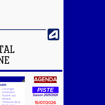
TAL
NE
AGENDA
naire
PISTE
L'ouvrage
richement
Saison 2025/2026
illustré, qui
retrace
l’Histoire de la
15/07/2026