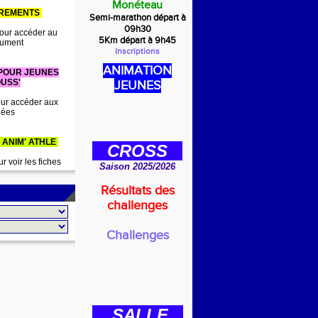
Monéteau
IREMENTS
Semi-marathon départ à
09h30
our accéder au
5Km départ à 9h45
ument
Inscriptions
ANIMATION
 POUR JEUNES
USS'
JEUNES
ur accéder aux
dées
 ANIM' ATHLE
CROSS
r voir les fiches
Saison 2025/2026
Résultats des
challenges
Challenges
SALLE