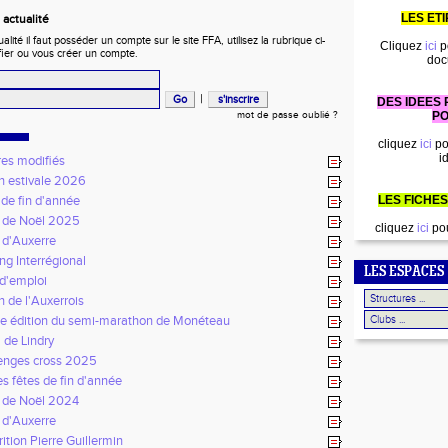
LES ET
actualité
ité il faut posséder un compte sur le site FFA, utilisez la rubrique ci-
Cliquez
ici
p
fier ou vous créer un compte.
doc
|
DES IDEES
mot de passe oublié ?
PO
cliquez
ici
po
i
res modifiés
n estivale 2026
 de fin d'année
LES FICHES
 de Noël 2025
cliquez
ici
pou
 d'Auxerre
ng Interrégional
LES ESPACES
 d'emploi
n de l'Auxerrois
 édition du semi-marathon de Monéteau
 de Lindry
enges cross 2025
s fêtes de fin d'année
 de Noël 2024
 d'Auxerre
ition Pierre Guillermin