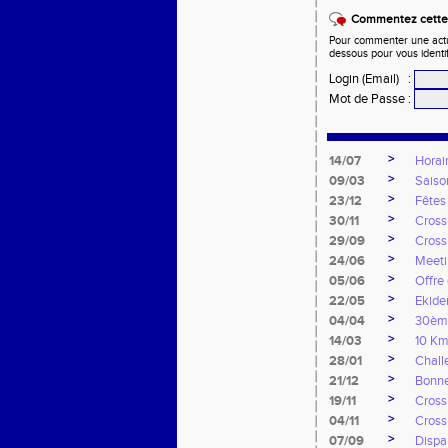
Commentez cette 
Pour commenter une actual
dessous pour vous identi
Login (Email)
:
Mot de Passe
:
>
14/07
Horai
>
09/03
Saiso
>
23/12
Fêtes
>
30/11
Cross
>
29/09
Cross
>
24/06
Meeti
>
05/06
Offre
>
22/05
Ekide
>
04/04
30ème
>
14/03
10 Km
>
28/01
Chall
>
21/12
Bonne
>
19/11
Cross
>
04/11
Cross
>
07/09
Dispar