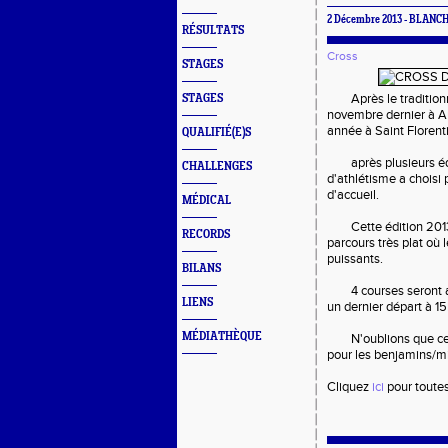
2 Décembre 2013 - BLANCH
RÉSULTATS
Cross
STAGES
Après le tradition
STAGES
novembre dernier à Au
année à Saint Florenti
QUALIFIÉ(E)S
après plusieurs é
CHALLENGES
d'athlétisme a choisi 
d'accueil.
MÉDICAL
Cette édition 201
RECORDS
parcours très plat où 
puissants.
BILANS
4 courses seront 
LIENS
un dernier départ à 1
MÉDIATHÈQUE
N'oublions que c
pour les benjamins/m
Cliquez
ici
pour toute